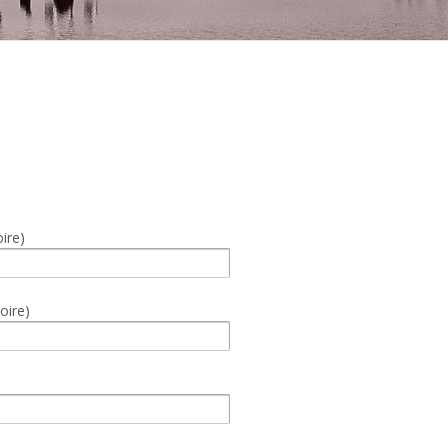
t
ire)
oire)