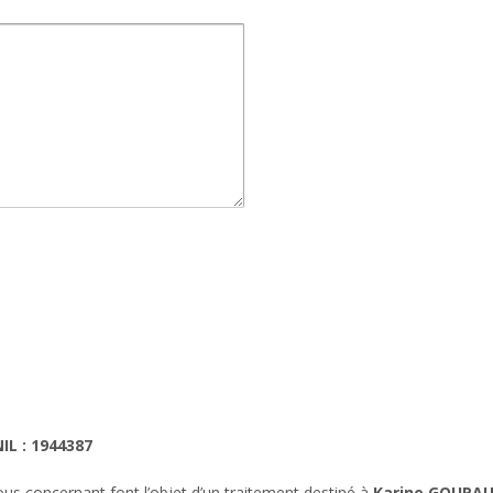
IL : 1944387
us concernant font l’objet d’un traitement destiné à
Karine GOURA